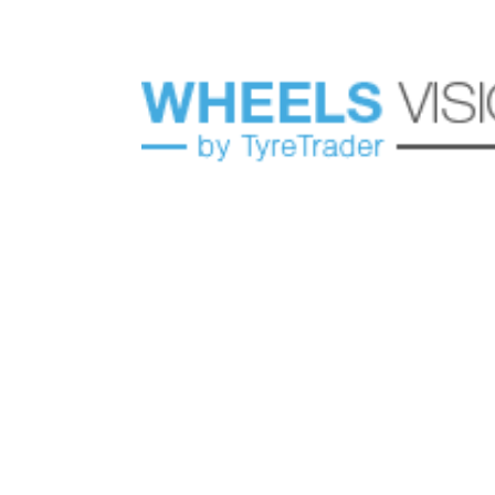
HOME
CONFIGURA
Main page
Wheels catalog
Moda
Virtual fitting (configurator) of disks
225
Built on the site:
401
fittings per day:
34852